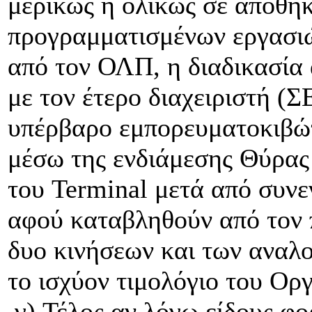
μερικώς ή ολικώς σε αποθή
προγραμματισμένων εργασι
από τον ΟΛΠ, η διαδικασία 
με τον έτερο διαχειριστή (
υπέρβαρο εμπορευματοκιβώτ
μέσω της ενδιάμεσης Θύρας 
του Terminal μετά από συνε
αφού καταβληθούν από τον 
δυο κινήσεων και των αναλ
το ισχύον τιμολόγιο του Ορ
γ) Τέλος αν λόγω είδους φο