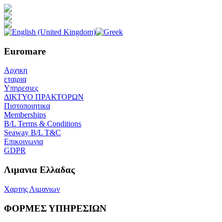
Euromare
Αρχικη
εταιρια
Υπηρεσιες
ΔΙΚΤΥΟ ΠΡΑΚΤΟΡΩΝ
Πιστοποιητικα
Memberships
B/L Terms & Conditions
Seaway B/L T&C
Επικοινωνια
GDPR
Λιμανια Ελλαδας
Χαρτης Λιμανιων
ΦΟΡΜΕΣ ΥΠΗΡΕΣΙΩΝ