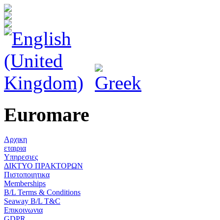
Euromare
Αρχικη
εταιρια
Υπηρεσιες
ΔΙΚΤΥΟ ΠΡΑΚΤΟΡΩΝ
Πιστοποιητικα
Memberships
B/L Terms & Conditions
Seaway B/L T&C
Επικοινωνια
GDPR