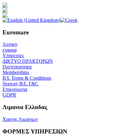
Euromare
Αρχικη
εταιρια
Υπηρεσιες
ΔΙΚΤΥΟ ΠΡΑΚΤΟΡΩΝ
Πιστοποιητικα
Memberships
B/L Terms & Conditions
Seaway B/L T&C
Επικοινωνια
GDPR
Λιμανια Ελλαδας
Χαρτης Λιμανιων
ΦΟΡΜΕΣ ΥΠΗΡΕΣΙΩΝ