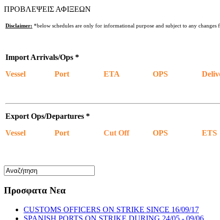
ΠΡΟΒΛΕΨΕΙΣ ΑΦΙΞΕΩΝ
Disclaimer:
*below schedules are only for informational purpose and subject to any changes 
Import Arrivals/Ops *
Vessel
Port
ETA
OPS
Deliv
Export Ops/Departures *
Vessel
Port
Cut Off
OPS
ETS
Προσφατα Νεα
CUSTOMS OFFICERS ON STRIKE SINCE 16/09/17
SPANISH PORTS ON STRIKE DURING 24/05 - 09/06