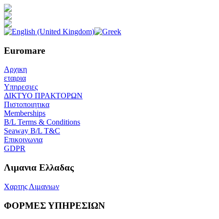
Euromare
Αρχικη
εταιρια
Υπηρεσιες
ΔΙΚΤΥΟ ΠΡΑΚΤΟΡΩΝ
Πιστοποιητικα
Memberships
B/L Terms & Conditions
Seaway B/L T&C
Επικοινωνια
GDPR
Λιμανια Ελλαδας
Χαρτης Λιμανιων
ΦΟΡΜΕΣ ΥΠΗΡΕΣΙΩΝ