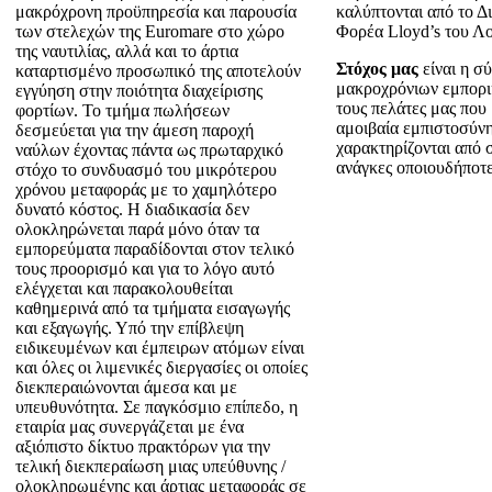
μακρόχρονη προϋπηρεσία και παρουσία
καλύπτονται από το Δ
των στελεχών της Εuromare στο χώρο
Φορέα Lloyd’s του Λο
της ναυτιλίας, αλλά και το άρτια
Στόχος μας
είναι η σ
καταρτισμένο προσωπικό της αποτελούν
μακροχρόνιων εμπορ
εγγύηση στην ποιότητα διαχείρισης
τους πελάτες μας που 
φορτίων. Το τμήμα πωλήσεων
αμοιβαία εμπιστοσύνη
δεσμεύεται για την άμεση παροχή
χαρακτηρίζονται από 
ναύλων έχοντας πάντα ως πρωταρχικό
ανάγκες οποιουδήποτ
στόχο το συνδυασμό του μικρότερου
χρόνου μεταφοράς με το χαμηλότερο
δυνατό κόστος. Η διαδικασία δεν
ολοκληρώνεται παρά μόνο όταν τα
εμπορεύματα παραδίδονται στον τελικό
τους προορισμό και για το λόγο αυτό
ελέγχεται και παρακολουθείται
καθημερινά από τα τμήματα εισαγωγής
και εξαγωγής. Υπό την επίβλεψη
ειδικευμένων και έμπειρων ατόμων είναι
και όλες οι λιμενικές διεργασίες οι οποίες
διεκπεραιώνονται άμεσα και με
υπευθυνότητα. Σε παγκόσμιο επίπεδο, η
εταιρία μας συνεργάζεται με ένα
αξιόπιστο δίκτυο πρακτόρων για την
τελική διεκπεραίωση μιας υπεύθυνης /
ολοκληρωμένης και άρτιας μεταφοράς σε