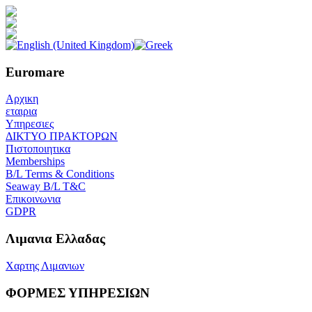
Euromare
Αρχικη
εταιρια
Υπηρεσιες
ΔΙΚΤΥΟ ΠΡΑΚΤΟΡΩΝ
Πιστοποιητικα
Memberships
B/L Terms & Conditions
Seaway B/L T&C
Επικοινωνια
GDPR
Λιμανια Ελλαδας
Χαρτης Λιμανιων
ΦΟΡΜΕΣ ΥΠΗΡΕΣΙΩΝ