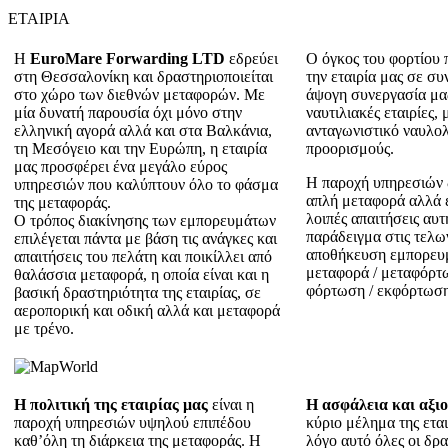
ΕΤΑΙΡΙΑ
Η
ΕuroMare Forwarding LTD
εδρεύει
O όγκος του φορτίου π
στη Θεσσαλονίκη και δραστηριοποιείται
την εταιρία μας σε σ
στο χώρο των διεθνών μεταφορών. Με
άψογη συνεργασία μας
μία δυνατή παρουσία όχι μόνο στην
ναυτιλιακές εταιρίες,
ελληνική αγορά αλλά και στα Βαλκάνια,
ανταγωνιστικό ναυλολ
τη Μεσόγειο και την Ευρώπη, η εταιρία
προορισμούς.
μας προσφέρει ένα μεγάλο εύρος
Η παροχή υπηρεσιών 
υπηρεσιών που καλύπτουν όλο το φάσμα
απλή μεταφορά αλλά εκ
της μεταφοράς.
λοιπές απαιτήσεις αυτ
Ο τρόπος διακίνησης των εμπορευμάτων
παράδειγμα στις τελων
επιλέγεται πάντα με βάση τις ανάγκες και
αποθήκευση εμπορευ
απαιτήσεις του πελάτη και ποικίλλει από
μεταφορά / μεταφόρτ
θαλάσσια μεταφορά, η οποία είναι και η
φόρτωση / εκφόρτωση
βασική δραστηριότητα της εταιρίας, σε
αεροπορική και οδική αλλά και μεταφορά
με τρένο.
Η πολιτική της εταιρίας μας
είναι η
Η ασφάλεια και αξι
παροχή υπηρεσιών υψηλού επιπέδου
κύριο μέλημα της εται
καθ’όλη τη διάρκεια της μεταφοράς. Η
λόγο αυτό όλες οι δρα