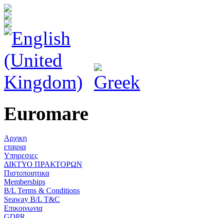
Euromare
Αρχικη
εταιρια
Υπηρεσιες
ΔΙΚΤΥΟ ΠΡΑΚΤΟΡΩΝ
Πιστοποιητικα
Memberships
B/L Terms & Conditions
Seaway B/L T&C
Επικοινωνια
GDPR