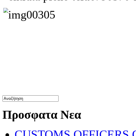
Προσφατα Νεα
CUSTOMS OFFICERS O