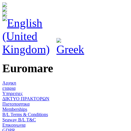
Euromare
Αρχικη
εταιρια
Υπηρεσιες
ΔΙΚΤΥΟ ΠΡΑΚΤΟΡΩΝ
Πιστοποιητικα
Memberships
B/L Terms & Conditions
Seaway B/L T&C
Επικοινωνια
GDPR