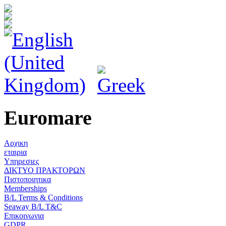
Euromare
Αρχικη
εταιρια
Υπηρεσιες
ΔΙΚΤΥΟ ΠΡΑΚΤΟΡΩΝ
Πιστοποιητικα
Memberships
B/L Terms & Conditions
Seaway B/L T&C
Επικοινωνια
GDPR