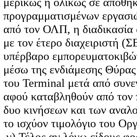
μερικώς ή ολικώς σε αποθή
προγραμματισμένων εργασι
από τον ΟΛΠ, η διαδικασία 
με τον έτερο διαχειριστή (
υπέρβαρο εμπορευματοκιβώτ
μέσω της ενδιάμεσης Θύρας 
του Terminal μετά από συνε
αφού καταβληθούν από τον 
δυο κινήσεων και των αναλ
το ισχύον τιμολόγιο του Ορ
γ) Τέλος αν λόγω είδους φο