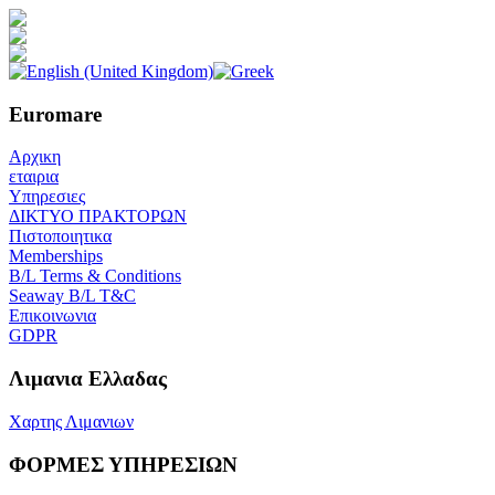
Euromare
Αρχικη
εταιρια
Υπηρεσιες
ΔΙΚΤΥΟ ΠΡΑΚΤΟΡΩΝ
Πιστοποιητικα
Memberships
B/L Terms & Conditions
Seaway B/L T&C
Επικοινωνια
GDPR
Λιμανια Ελλαδας
Χαρτης Λιμανιων
ΦΟΡΜΕΣ ΥΠΗΡΕΣΙΩΝ