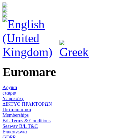
Euromare
Αρχικη
εταιρια
Υπηρεσιες
ΔΙΚΤΥΟ ΠΡΑΚΤΟΡΩΝ
Πιστοποιητικα
Memberships
B/L Terms & Conditions
Seaway B/L T&C
Επικοινωνια
GDPR